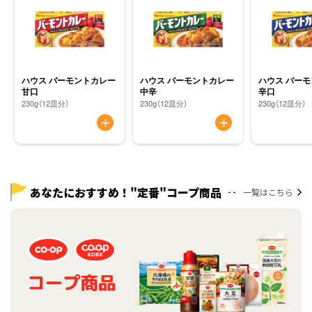
ハウス バーモントカレー
ハウス バーモントカレー
ハウス バー
甘口
中辛
辛口
230g（12皿分）
230g（12皿分）
230g（12皿分）
あなたにおすすめ！"定番"コープ商品
一覧はこちら