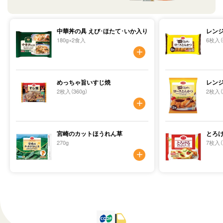
中華丼の具 えび･ほたて･いか入り
レン
180g×2食入
6枚入（
めっちゃ旨いすじ焼
レン
2枚入（360g）
2枚入（
宮崎のカットほうれん草
とろ
270g
7枚入（