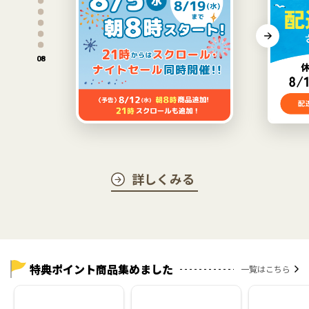
ペ
ー
ジ
へ
08
詳しくみる
特典ポイント商品集めました
一覧はこちら