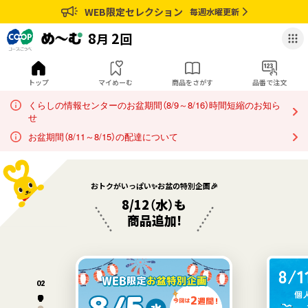
コ
め
WEB限定セレクション
毎週水曜更新
ー
ー
プ
む
8
2
月
回
こ
の
う
品
べ
番
トップ
マイめーむ
商品をさがす
品番で注文
ネ
入
くらしの情報センターのお盆期間（8/9～8/16）時間短縮のお知ら
ッ
力
せ
ト
注
の
文
お盆期間（8/11～8/15）の配達について
音
ペ
声
ー
読
ジ
おトクがいっぱい✨
お盆の特別企画🎉
み
へ
8/12（水）も
上
商品追加!
げ
ソ
フ
ト
対
02
応