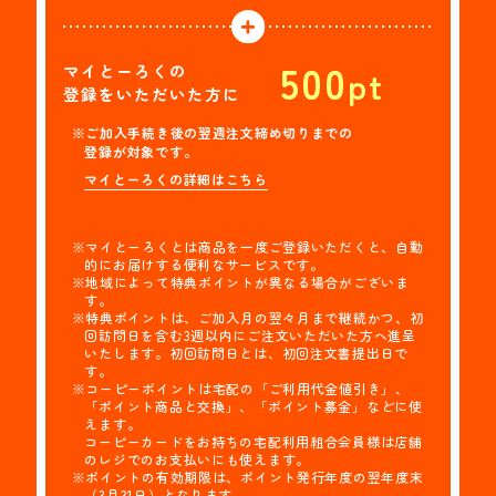
500
マイとーろくの
pt
登録をいただいた方に
※ご加入手続き後の翌週注文締め切りまでの
登録が対象です。
マイとーろくの詳細はこちら
※マイとーろくとは商品を一度ご登録いただくと、自動
的にお届けする便利なサービスです。
※地域によって特典ポイントが異なる場合がございま
す。
※特典ポイントは、ご加入月の翌々月まで継続かつ、初
回訪問日を含む3週以内にご注文いただいた方へ進呈
いたします。初回訪問日とは、初回注文書提出日で
す。
※コーピーポイントは宅配の「ご利用代金値引き」、
「ポイント商品と交換」、「ポイント募金」などに使
えます。
コーピーカードをお持ちの宅配利用組合会員様は店舗
のレジでのお支払いにも使えます。
※ポイントの有効期限は、ポイント発行年度の翌年度末
（3月31日）となります。