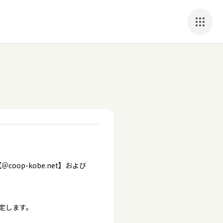
p-kobe.net】および
定します。