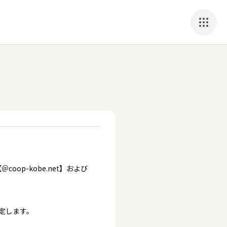
p-kobe.net】および
定します。