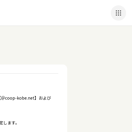
p-kobe.net】および
定します。