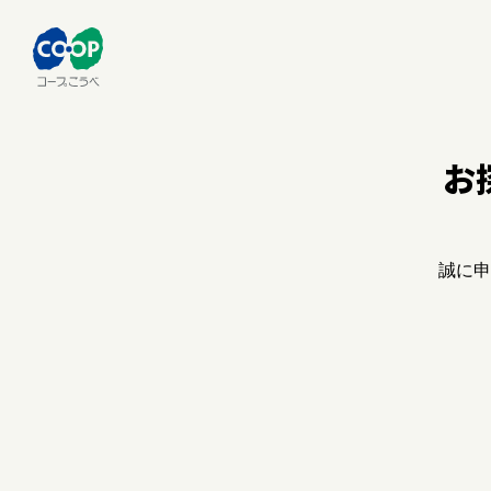
お
誠に申