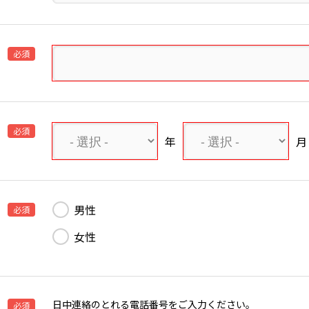
必須
必須
年
月
男性
必須
女性
日中連絡のとれる電話番号をご入力ください。
必須