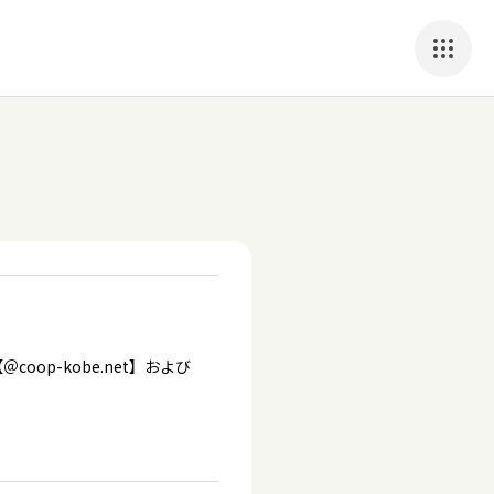
p-kobe.net】および