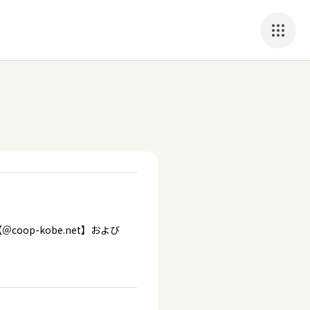
p-kobe.net】および