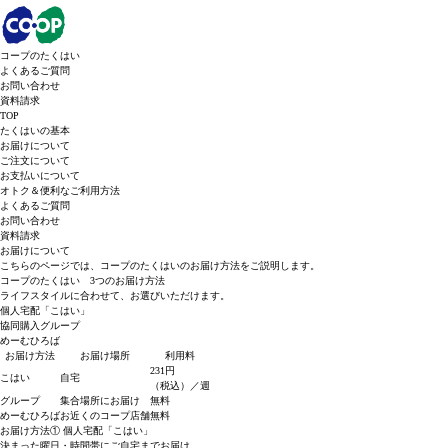
コープのたくはい
よくあるご質問
お問い合わせ
資料請求
TOP
たくはいの基本
お届けについて
ご注文について
お支払いについて
オトク＆便利なご利用方法
よくあるご質問
お問い合わせ
資料請求
お届けについて
こちらのページでは、コープのたくはいのお届け方法をご説明します。
コープのたくはい 3つのお届け方法
ライフスタイルに合わせて、お選びいただけます。
個人宅配「こはい」
協同購入グループ
めーむひろば
お届け方法
お届け場所
利用料
231円
こはい
自宅
（税込）／週
グループ
集合場所にお届け
無料
めーむひろば
お近くのコープ店舗
無料
お届け方法① 個人宅配「こはい」
決まった曜日・時間帯にご自宅までお届け。