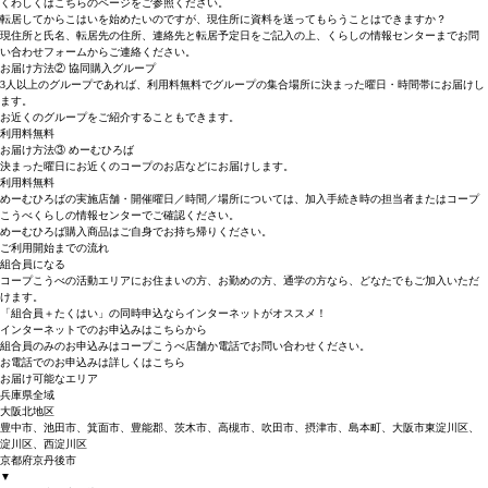
くわしくはこちらのページ
をご参照ください。
転居してからこはいを始めたいのですが、現住所に資料を送ってもらうことはできますか？
現住所と氏名、転居先の住所、連絡先と転居予定日をご記入の上、くらしの情報センターまで
お問
い合わせフォーム
からご連絡ください。
お届け方法② 協同購入グループ
3人以上のグループであれば、利用料無料でグループの集合場所に決まった曜日・時間帯にお届けし
ます。
お近くのグループをご紹介することもできます。
利用料
無料
お届け方法③ めーむひろば
決まった曜日にお近くのコープのお店などにお届けします。
利用料
無料
めーむひろばの実施店舗・開催曜日／時間／場所については、加入手続き時の担当者またはコープ
こうべくらしの情報センターでご確認ください。
めーむひろば購入商品はご自身でお持ち帰りください。
ご利用開始までの流れ
組合員になる
コープこうべの活動エリアにお住まいの方、お勤めの方、通学の方なら、どなたでもご加入いただ
けます。
「組合員＋たくはい」の同時申込ならインターネットがオススメ！
インターネットでのお申込みはこちらから
組合員のみのお申込みはコープこうべ店舗か電話でお問い合わせください。
お電話でのお申込みは詳しくはこちら
お届け可能なエリア
兵庫県全域
大阪北地区
豊中市、池田市、箕面市、豊能郡、茨木市、高槻市、吹田市、摂津市、島本町、大阪市東淀川区、
淀川区、西淀川区
京都府京丹後市
▼