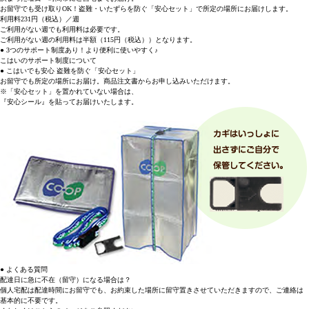
お留守でも受け取りOK！盗難・いたずらを防ぐ「安心セット」で所定の場所にお届けします。
利用料
231円
（税込）／週
ご利用がない週でも利用料は必要です。
ご利用がない週の利用料は半額（115円（税込））となります。
● 3つのサポート制度あり！より便利に使いやすく♪
こはいのサポート制度について
● こはいでも安心 盗難を防ぐ「安心セット」
お留守でも所定の場所にお届け。商品注文書からお申し込みいただけます。
※「安心セット」を置かれていない場合は、
『安心シール』を貼ってお届けいたします。
● よくある質問
配達日に急に不在（留守）になる場合は？
個人宅配は配達時間にお留守でも、お約束した場所に留守置きさせていただきますので、ご連絡は
基本的に不要です。