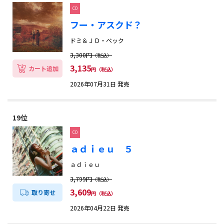
CD
フー・アスクド？
ドミ＆ＪＤ・ベック
3,300円
（税込）
3,135
カート追加
円（税込）
2026年07月31日 発売
19位
CD
ａｄｉｅｕ ５
ａｄｉｅｕ
3,799円
（税込）
3,609
取り寄せ
円（税込）
2026年04月22日 発売