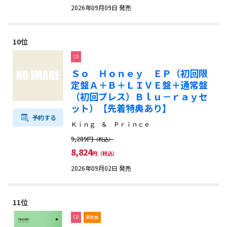
2026年09月09日 発売
10位
CD
Ｓｏ Ｈｏｎｅｙ ＥＰ（初回限
定盤Ａ＋Ｂ＋ＬＩＶＥ盤＋通常盤
（初回プレス）Ｂｌｕ－ｒａｙセ
ット）【先着特典あり】
予約する
Ｋｉｎｇ ＆ Ｐｒｉｎｃｅ
9,289円
（税込）
8,824
円（税込）
2026年09月02日 発売
11位
CD
限定版