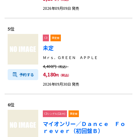
2026年09月09日 発売
5位
CD
限定版
未定
Ｍｒｓ．ＧＲＥＥＮ ＡＰＰＬＥ
4,400円
（税込）
4,180
予約する
円（税込）
2026年09月30日 発売
6位
CDシングル(12cm)
限定版
マイオンリー／Ｄａｎｃｅ Ｆｏ
ｒｅｖｅｒ（初回盤Ｂ）