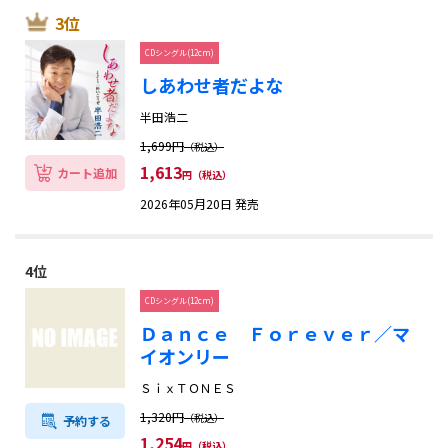
3位
スポーツ・格闘技
CDシングル(12cm)
生活・健康・ダイエット
しあわせ者だよな
半田浩二
語学・就職資格
1,699円
（税込）
学習参考書
1,613
カート追加
円（税込）
2026年05月20日 発売
楽譜
4位
ご利用ガイド
CDシングル(12cm)
ご利用案内
お支払い方法
よくあるご質問
Ｄａｎｃｅ Ｆｏｒｅｖｅｒ／マ
イオンリー
ＳｉｘＴＯＮＥＳ
1,320円
（税込）
予約する
1,254
円（税込）