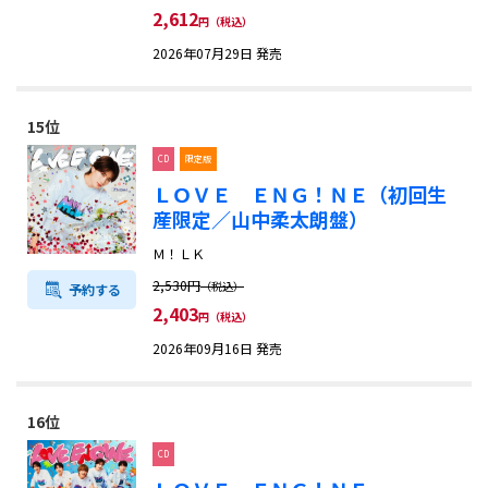
2,612
円（税込）
2026年07月29日 発売
15位
CD
限定版
ＬＯＶＥ ＥＮＧ！ＮＥ（初回生
産限定／山中柔太朗盤）
Ｍ！ＬＫ
2,530円
（税込）
予約する
2,403
円（税込）
2026年09月16日 発売
16位
CD