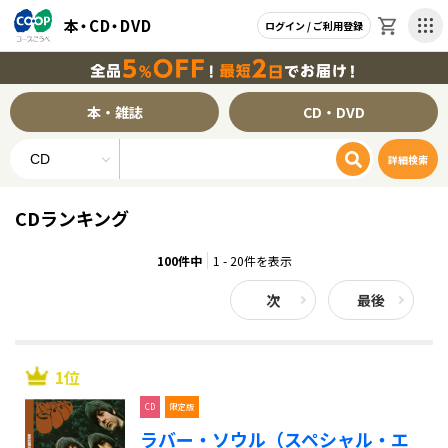
本・CD・DVD
ログイン / ご利用登録
CD・DVD トップページへ
本・雑誌 トップページへ
本・雑誌
CD・DVD
CD ランキングページへ
本 ランキングページへ
詳細検索
雑誌 ランキングページへ
DVD ランキングページへ
CDランキング
100件中
1 - 20件を表示
本のジャンル一覧
ご利用ガイド
次
最後
ご利用案内
お支払い方法
よくあるご質問
小説・エッセイ
文庫・新書
1位
ノンフィクション・教養
CD
限定版
ラバー・ソウル（スペシャル・エ