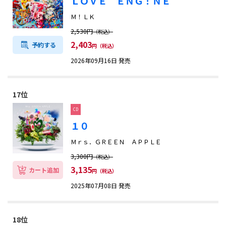
ＬＯＶＥ ＥＮＧ！ＮＥ
Ｍ！ＬＫ
2,530円
（税込）
2,403
予約する
円（税込）
2026年09月16日 発売
17位
CD
１０
Ｍｒｓ．ＧＲＥＥＮ ＡＰＰＬＥ
3,300円
（税込）
3,135
カート追加
円（税込）
2025年07月08日 発売
18位