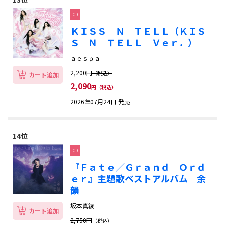
CD
ＫＩＳＳ Ｎ ＴＥＬＬ（ＫＩＳ
Ｓ Ｎ ＴＥＬＬ Ｖｅｒ．）
ａｅｓｐａ
2,200円
（税込）
カート追加
2,090
円（税込）
2026年07月24日 発売
14位
CD
『Ｆａｔｅ／Ｇｒａｎｄ Ｏｒｄ
ｅｒ』主題歌ベストアルバム 余
韻
坂本真綾
カート追加
2,750円
（税込）