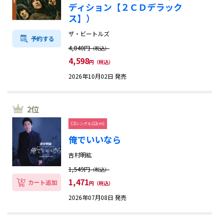
思想・心理・歴史・教育
ディション【２ＣＤデラック
ス】）
ビジネス・経済・社会
ザ・ビートルズ
予約する
4,840円
コミック・アニメ・Eゲーム
（税込）
4,598
円（税込）
Web
2026年10月02日 発売
コンピュータ
2位
サイエンス・テクノロジー
CDシングル(12cm)
俺でいいなら
児童
吉村明紘
テレビ・タレント・写真集
1,549円
（税込）
1,471
カート追加
円（税込）
映画・音楽・サブカルチャー
2026年07月08日 発売
趣味・娯楽