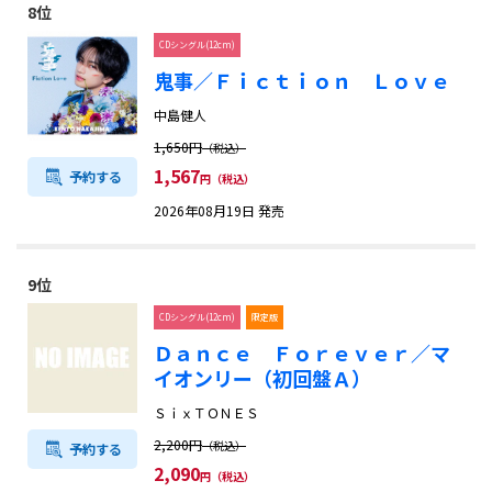
8位
CDシングル(12cm)
鬼事／Ｆｉｃｔｉｏｎ Ｌｏｖｅ
中島健人
1,650円
（税込）
1,567
予約する
円（税込）
2026年08月19日 発売
9位
CDシングル(12cm)
限定版
Ｄａｎｃｅ Ｆｏｒｅｖｅｒ／マ
イオンリー（初回盤Ａ）
ＳｉｘＴＯＮＥＳ
2,200円
（税込）
予約する
2,090
円（税込）